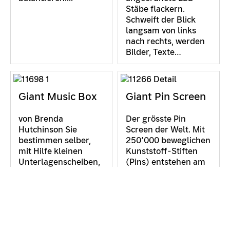
Stäbe flackern.
Schweift der Blick
langsam von links
nach rechts, werden
Bilder, Texte…
Giant Music Box
Giant Pin Screen
von Brenda
Der grösste Pin
Hutchinson Sie
Screen der Welt. Mit
bestimmen selber,
250’000 beweglichen
mit Hilfe kleinen
Kunststoff-Stiften
Unterlagenscheiben,
(Pins) entstehen am
welchen Noten
grössten Pin Screen
gespielt werden und
der Welt
kreieren damit ihre
dreidimensionale
eigene Melodie.
Abdrücke von…