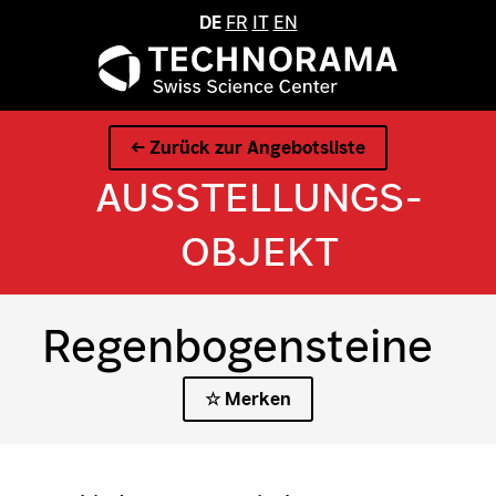
DE
FR
IT
EN
← Zurück zur Angebotsliste
AUSSTELLUNGS­
OBJEKT
Regenbogensteine
☆ Merken