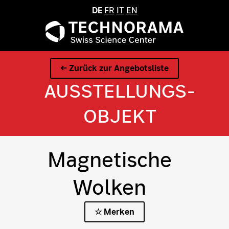
DE
FR
IT
EN
← Zurück zur Angebotsliste
AUSSTELLUNGS­
OBJEKT
Magnetische
Wolken
☆ Merken