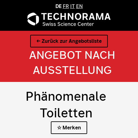
DE
FR
IT
EN
← Zurück zur Angebotsliste
ANGEBOT NACH
AUSSTELLUNG
Phänomenale
Toiletten
☆ Merken